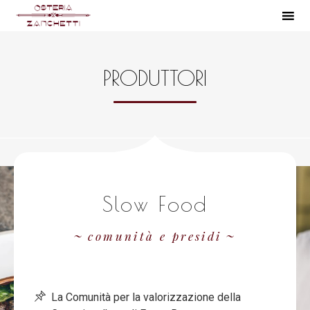
S
k
PRODUTTORI
i
p
t
o
c
o
n
Slow Food
t
e
comunità e presidi
n
t
La Comunità per la valorizzazione
della