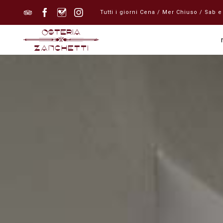




Tutti i giorni Cena / Mer Chiuso / Sa