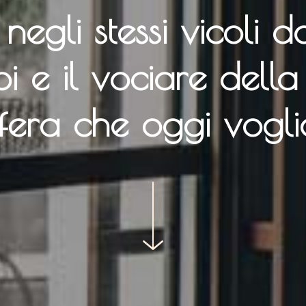
 negli stessi vicoli d
i e il vociare dell
sfera che oggi voglio