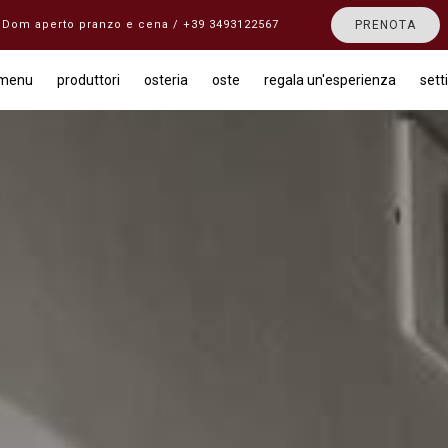
b e Dom aperto pranzo e cena / +39 3493122567
PRENOTA
menu
produttori
osteria
oste
regala un'esperienza
sett