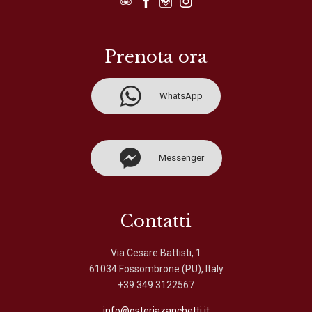




Prenota ora

WhatsApp

Messenger
Contatti
Via Cesare Battisti, 1
61034 Fossombrone (PU), Italy
+39 349 3122567
info@osteriazanchetti.it