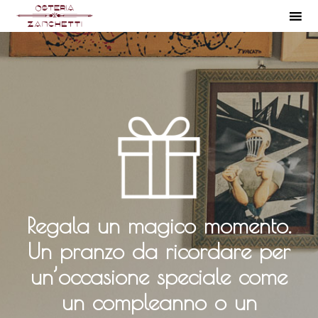
S
k
i
p
t
o
c
o
n
t
Regala un magico momento.
e
n
Un pranzo da ricordare per
t
un’occasione speciale come
un compleanno o un